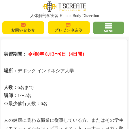
T's Create
人体解剖学実習 Human Body Dissection
お問い合わせ
プレゼン申込
MENU
み
実習期間：
令和8年 8月3〜6日（4日間）
場所：
デポック インドネシア大学
人数：
6名まで
講師：
1〜2名
※最少催行人数：6名
人の健康に関わる職業に従事している方、またはその学生
（エステティシャン・ピラティス・トレーナー・ヨガ・整