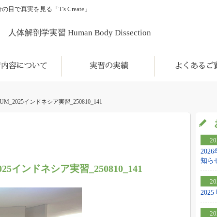
真実を見る「T's Create」
人体解剖学実習 Human Body Dissection
について
実習の実績
よくあるご質問
BUM_2025インドネシア実習_250810_141
20
20
知ら
2025インドネシア実習_250810_141
20
20
20