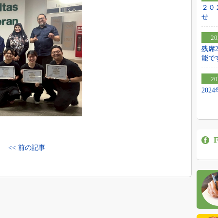
２０
せ
20
残席
能で
20
20
F
<< 前の記事
公式