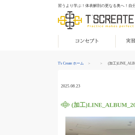
習うより学ぶ！体表解剖の更なる奥へ！自分の目で
T's Create
コンセプト
実習内容
T's Create ホーム
＞
＞
(加工)LINE_AL
2025.08.23
(加工)LINE_ALBUM_