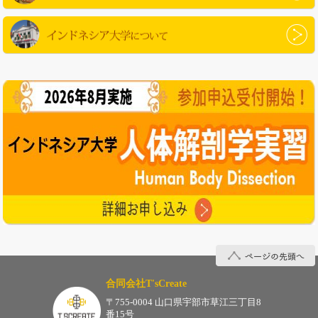
インドネシアについて
インドネシア大学について
ページの先頭へ
合同会社T'sCreate
〒755-0004 山口県宇部市草江三丁目8
番15号