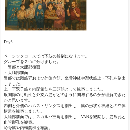
Day3
ベーシックコースでは下肢の解剖になります。
グループを２つに分けました。
・臀部と大腿部後面
・大腿部前面
臀部では殿筋群および外旋六筋、坐骨神経や梨状筋上・下孔を剖出
しました。
上・下双子筋と内閉鎖筋を三頭筋として観察しました。
股関節の可動性と外旋六筋がどのように関与するのかが理解できた
かと思います。
内側と外側のハムストリングスを剖出し、筋の形状や神経との立体
構造を観察しました。
大腿部前面では、スカルパ三角を剖出し、VANを観察し、筋裂孔と
血管裂孔を観察。
恥骨筋や内転筋群を確認。