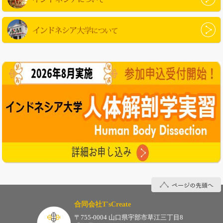
インドネシアについて
インドネシア大学について
ページの先頭へ
合同会社T'sCreate
〒755-0004 山口県宇部市草江三丁目8