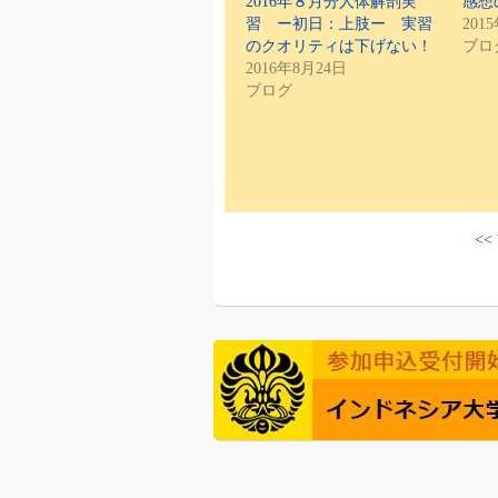
2016年８月分人体解剖実
感想
習 ー初日：上肢ー 実習
201
のクオリティは下げない！
ブロ
2016年8月24日
ブログ
<