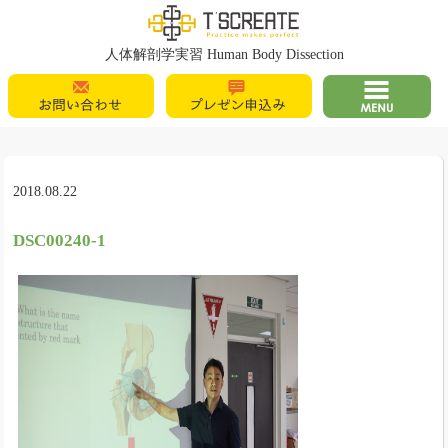
T's Create
人体解剖学実習 Human Body Dissection
お問い合わせ
プレゼン申込
MENU
み
2018.08.22
DSC00240-1