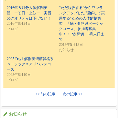
2016年８月分人体解剖実
“ただ経験する”からワンラ
習 ー初日：上肢ー 実習
ンクアップした”理解して実
のクオリティは下げない！
用する”ための人体解剖実
2016年8月24日
習 「筋・骨格系ベーシッ
ブログ
クコース」参加者募集
中！！ 2次締切 6月末日ま
で
2015年5月13日
お知らせ
2025 Day1 解剖実習筋骨格系
ベーシック＆アドバンスコ
ース
2025年8月10日
ブログ
<< 前の記事
次の記事 >>
お知らせ