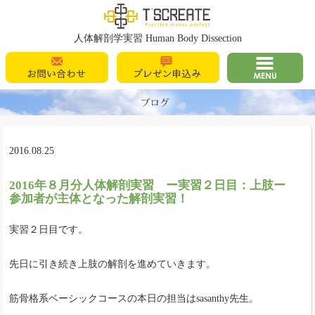
T's Create
人体解剖学実習 Human Body Dissection
お問い合わせ
プレゼン申込
MENU
み
2016.08.25
2016年８月分人体解剖実習 ー実習２日目：上肢ー
参加者が主体となった解剖実習！
実習２日目です。
先日に引き続き上肢の解剖を進めていきます。
筋骨格系ベーシックコースの本日の担当はsasanthy先生。