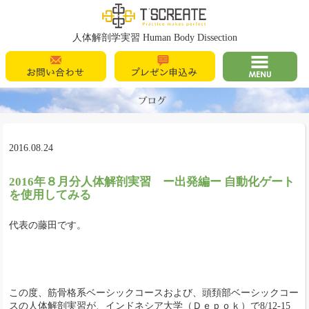
T's Create
人体解剖学実習 Human Body Dissection
お問い合わせ
プレゼン申込
MENU
み
2016.08.24
2016年８月分人体解剖実習 ー出発編ー 自動化ゲート
を使用してみる
代表の藤田です。
この度、筋骨格系ベーシックコースおよび、頭頚部ベーシックコー
スの人体解剖実習が、インドネシア大学（Ｄｅｐｏｋ）で8/12-15