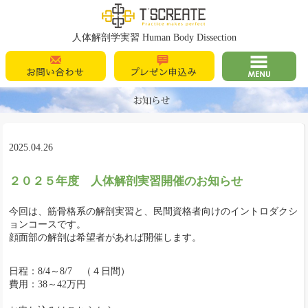
T's Create
人体解剖学実習 Human Body Dissection
お問い合わせ
プレゼン申込
MENU
み
2025.04.26
２０２５年度 人体解剖実習開催のお知らせ
今回は、筋骨格系の解剖実習と、民間資格者向けのイントロダクシ
ョンコースです。
顔面部の解剖は希望者があれば開催します。
日程：8/4～8/7 （４日間）
費用：38～42万円