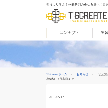
習うより学ぶ！体表解剖の更なる奥へ！自分の目で
T's Create
コンセプト
実習内容
T's Create ホーム
＞
お知らせ
＞
“ただ
次締切 6月末日まで
2015.05.13