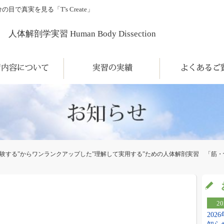
真実を見る「T's Create」
人体解剖学実習 Human Body Dissection
について
実習の実績
よくあるご質問
経験する”からワンランクアップした”理解して実用する”ための人体解剖実習 「筋・
20
20