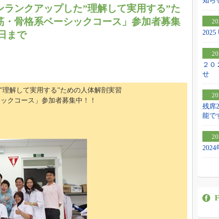
知ら
ンランクアップした”理解して実用する”た
筋・骨格系ベーシックコース」参加者募集
20
20
末日まで
20
２０
せ
”理解して実用する”ための人体解剖実習
20
シックコース」参加者募集中！！
残席
能で
20
20
F