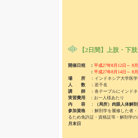
【2日間】
上肢・下肢
開催日程
：
平成27年8月12日～ 
：
平成27年8月14日～ 
場 所
：インドネシア大学医学
人 数
：若干名
講 師
：各テーブルにインドネ
実習費用
：お一人様あたり
内 容
：
（局所）肉眼人体解剖
参加資格
：解剖学を履修した者・
るため免許証・資格証等・解剖学の
月末日