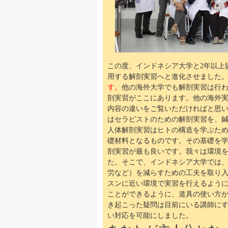
この度、インドネシア大学と2年以上
用する解剖実習へと進化させました
す。
他の海外大学でも解剖実習は行
剖実習がここにあります。他の海外
内容の違いをご覧いただければと思
はセラピストのための解剖実習を、
人体解剖実習はヒトの構造を学ぶた
礎材料となるものです。その基礎を
剖実習が最も良いです。我々は環境
た。
そこで、インドネシア大学では
労など）を減らすための工夫を取り
スンに近い環境で実習を行えるよう
ことができるように、道具の使い方
き起こった疑問は目前にいる講師に
い対応を可能にしました。