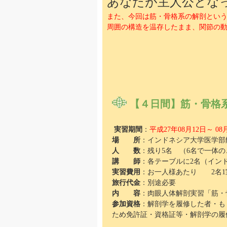
あなたが主人公とな
また、今回は筋・骨格系の解剖とい
周囲の構造を温存したまま、関節の
【４日間】
筋・骨格
実習期間
：
平成27年08月12日～ 08
場 所
：インドネシア大学医学部
人 数
：残り5名 （6名で一体
講 師
：各テーブルに2名（イン
実習費用
：お一人様あたり 2名1室 
旅行代金
：別途必要
内 容
：肉眼人体解剖実習「筋・
参加資格
：解剖学を履修した者・も
ため免許証・資格証等・解剖学の履