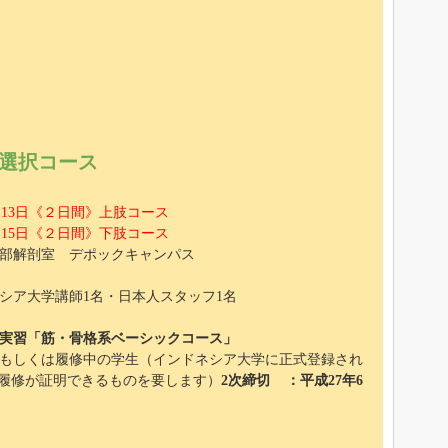
選択コース
8月13日《２日間》上肢コース
8月15日《２日間》下肢コース
部解剖室 デポックキャンパス
シア大学講師1名・日本人スタッフ1名
実習「筋・骨格系ベーシックコース」
もしくは履修中の学生（インドネシア大学に正式登録され
履修が証明できるものを要します）
2次締切 ：平成27年6