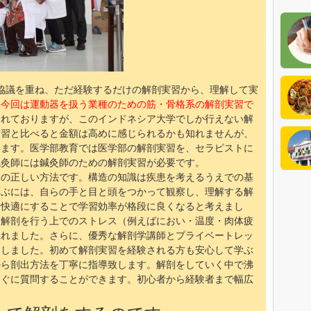
公式
協議を重ね、ただ経験するだけの解剖実習から、理解して実
。
今回は運動器を扱う業種のための筋・骨格系の解剖実習で
われておりますが、このインドネシア大学でしか行えない解
イン
実習と比べると金額は高めに感じられるかも知れませんが、
います。医学部教育では医学部の解剖実習を、セラピストに
鍼灸師には鍼灸師のための解剖実習が必要です。
イン
めの正しい方法です。構造の知識は疾患を考えるうえでの基
学ぶには、自らの手と目と頭をつかって観察し、理解する解
を快適にすることで学習効率が格段に良くなると考えまし
、解剖を行う上でのストレス（例えばにおい・温度・肉体疲
入れました。さらに、優秀な解剖学講師とプライベートレッ
にしました。初めて解剖実習を経験される方も安心して学ぶ
から剖出方法を丁寧に指導致します。解剖をしていく中で沸
すぐに質問することができます。初心者から経験者まで幅広