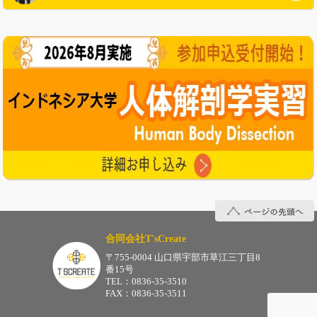
インドネシア大学について
ページの先頭へ
合同会社T'sCreate
〒755-0004 山口県宇部市草江三丁目8
番15号
TEL：0836-35-3510
FAX：0836-35-3511
合同会社
T'sCreate