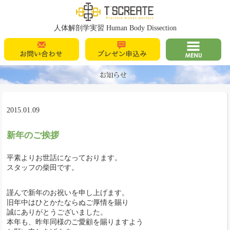
T's Create
人体解剖学実習 Human Body Dissection
お問い合わせ
プレゼン申込
MENU
み
2015.01.09
新年のご挨拶
平素よりお世話になっております。
スタッフの柴田です。
謹んで新年のお祝いを申し上げます。
旧年中はひとかたならぬご厚情を賜り
誠にありがとうございました。
本年も、昨年同様のご愛顧を賜りますよう