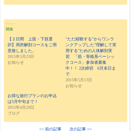
関連
【２日間 上肢・下肢選
“ただ経験する”からワンラ
択】局所解剖コースをご用
ンクアップした”理解して実
意致しました。
用する”ための人体解剖実
2015年5月23日
習 「筋・骨格系ベーシッ
お知らせ
クコース」参加者募集
中！！ 2次締切 6月末日ま
で
2015年5月13日
お知らせ
お得な旅行プランのお申込
は5月中旬まで！
2015年4月29日
ブログ
<< 前の記事
次の記事 >>