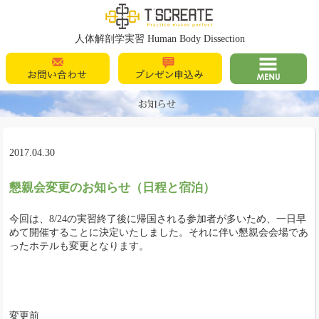
T's Create
人体解剖学実習 Human Body Dissection
お問い合わせ
プレゼン申込
MENU
み
2017.04.30
懇親会変更のお知らせ（日程と宿泊）
今回は、8/24の実習終了後に帰国される参加者が多いため、一日早
めて開催することに決定いたしました。それに伴い懇親会会場であ
ったホテルも変更となります。
変更前