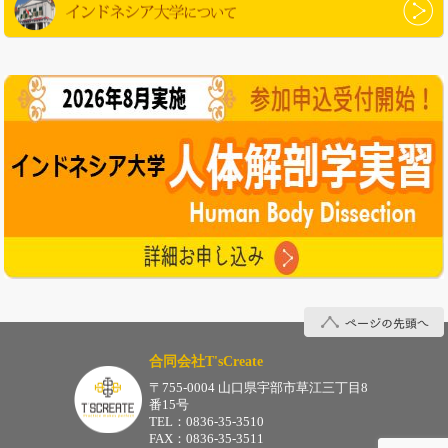
インドネシア大学について
ページの先頭へ
合同会社T'sCreate
〒755-0004 山口県宇部市草江三丁目8
番15号
TEL：0836-35-3510
FAX：0836-35-3511
合同会社