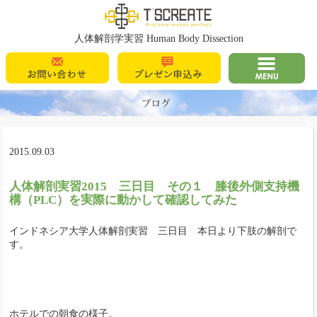
T's Create
人体解剖学実習 Human Body Dissection
お問い合わせ
プレゼン申込
MENU
み
2015.09.03
人体解剖実習2015 三日目 その１ 膝後外側支持機
構（PLC）を実際に動かして確認してみた
インドネシア大学人体解剖実習 三日目 本日より下肢の解剖で
す。
ホテルでの朝食の様子。