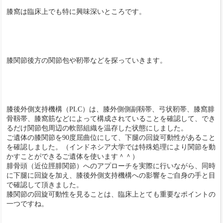
膝窩は臨床上でも特に興味深いところです。
膝関節後方の関節包や靭帯などを探っていきます。
膝後外側支持機構（PLC）は、膝外側側副靱帯、弓状靭帯、膝窩腓
骨靱帯、膝窩筋などによって構成されていることを確認して、でき
るだけ関節包周辺の軟部組織を温存した状態にしました。
ご遺体の膝関節を90度屈曲位にして、下腿の回旋可動性があること
を確認しました。（インドネシア大学では特殊処理により関節を動
かすことができるご遺体を使います＾＾）
腓骨頭（近位脛腓関節）へのアプローチを実際に行いながら、同時
に下腿に回旋を加え、膝後外側支持機構への影響をご自身の手と目
で確認して頂きました。
膝関節の回旋可動性を見ることは、臨床上とても重要なポイントの
一つですね。