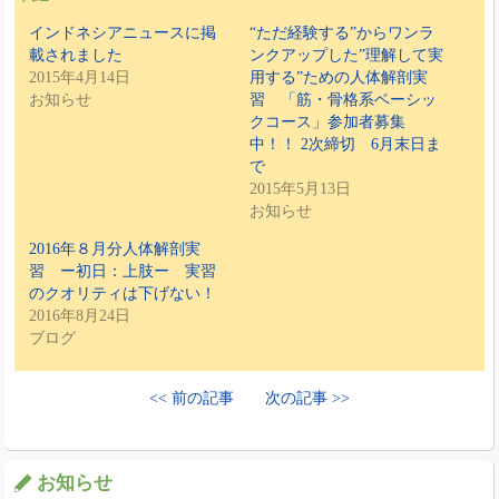
インドネシアニュースに掲
“ただ経験する”からワンラ
載されました
ンクアップした”理解して実
2015年4月14日
用する”ための人体解剖実
お知らせ
習 「筋・骨格系ベーシッ
クコース」参加者募集
中！！ 2次締切 6月末日ま
で
2015年5月13日
お知らせ
2016年８月分人体解剖実
習 ー初日：上肢ー 実習
のクオリティは下げない！
2016年8月24日
ブログ
<< 前の記事
次の記事 >>
お知らせ