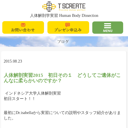
T's Create
人体解剖学実習 Human Body Dissection
お問い合わせ
プレゼン申込
MENU
み
2015.08.23
人体解剖実習2015 初日その１ どうしてご遺体がこ
んなに柔らかいのですか？
インドネシア大学人体解剖実習
初日スタート！！
最初にDr.isabellaから実習についての説明やスタッフ紹介がありま
した。