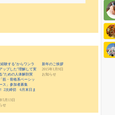
公式
イン
イン
だ経験する”からワンラ
新年のご挨拶
アップした”理解して実
2015年1月9日
る”ための人体解剖実
お知らせ
「筋・骨格系ベーシッ
ース」参加者募集
！ 2次締切 6月末日ま
5年5月13日
らせ