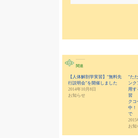
関連
【人体解剖学実習】“無料先
“た
行説明会”を開催しました
ンク
2014年10月8日
用す
お知らせ
習 
クコ
中！
で
201
お知