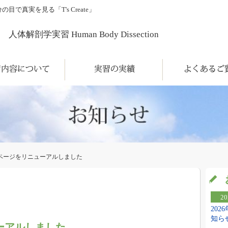
真実を見る「T's Create」
人体解剖学実習 Human Body Dissection
について
実習の実績
よくあるご質問
ページをリニューアルしました
20
20
知ら
ーアルしました