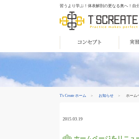
習うより学ぶ！体表解剖の更なる奥へ！自分の目で
T's Create
コンセプト
実習内容
T's Create ホーム
＞
お知らせ
＞
ホーム
2015.03.19
ホームページをリニュ