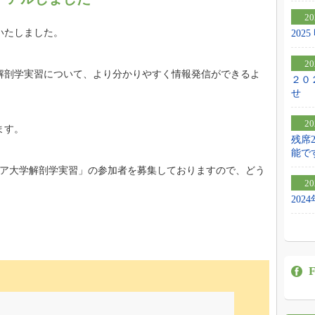
20
いたしました。
20
20
解剖学実習について、より分かりやすく情報発信ができるよ
２０
せ
20
ます。
残席
能で
シア大学解剖学実習」の参加者を募集しておりますので、どう
20
20
F