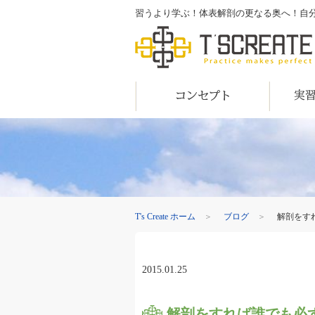
習うより学ぶ！体表解剖の更なる奥へ！自分の目で
T's Create
コンセプト
実習内容
T's Create ホーム
＞
ブログ
＞
解剖をす
2015.01.25
解剖をすれば誰でも必