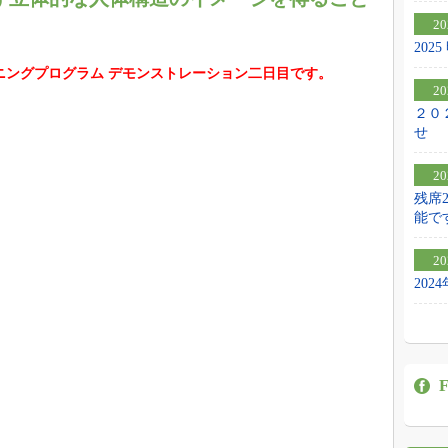
20
20
ニングプログラム デモンストレーション二日目です。
20
２０
せ
20
残席
能で
20
20
F