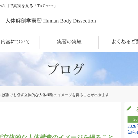
真実を見る「T's Create」
人体解剖学実習 Human Body Dissection
について
実習の実績
よくあるご質問
れば誰でも必ず立体的な人体構造のイメージを得ることが出来ます
20
20
知ら
ず立体的な人体構造のイメージを得ること