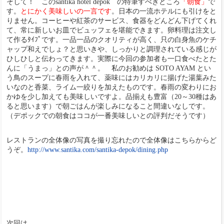
そして！ このsantika hotel depok の特筆すべきところ
「朝食」
で
す。
とにかく美味しいの一言です
。日本の一流ホテルにも引けをと
りません。コーヒーや紅茶のサービス、食器をどんどん下げてくれ
て、常に新しいお皿でビュッフェを堪能できます。卵料理は注文し
て作るﾀｲﾌﾟです。一品一品のクオリティが高く、只の白身魚のケチ
ャップ和えでしょ？と思いきや、しっかりと調理されている感じが
ひしひしと伝わってきます。実際に今回の参加者も一口食べたとた
んに「うまっ」との声が＾＾。 私のお勧めは SOTO AYAM とい
う鳥のスープに春雨を入れて、薬味にはカリカリに揚げた湯葉みた
いなのと香菜、ライム一絞りを加えたものです。春雨の変わりにお
かゆを少し加えても美味しいですよ。品揃えも豊富（20～30種はあ
ると思います）で朝ごはんが楽しみになること間違いなしです。
（デポックでの朝食はココが一番美味しいとの評判だそうです）
レストランの全体像の写真を撮り忘れたので全体像はこちらからど
うぞ。
http://www.santika.com/santika-depok/dining.php
次回は