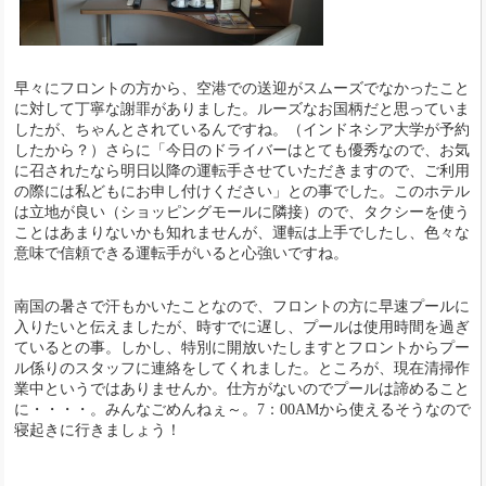
早々にフロントの方から、空港での送迎がスムーズでなかったこと
に対して丁寧な謝罪がありました。ルーズなお国柄だと思っていま
したが、ちゃんとされているんですね。（インドネシア大学が予約
したから？）さらに「今日のドライバーはとても優秀なので、お気
に召されたなら明日以降の運転手させていただきますので、ご利用
の際には私どもにお申し付けください」との事でした。このホテル
は立地が良い（ショッピングモールに隣接）ので、タクシーを使う
ことはあまりないかも知れませんが、運転は上手でしたし、色々な
意味で信頼できる運転手がいると心強いですね。
南国の暑さで汗もかいたことなので、フロントの方に早速プールに
入りたいと伝えましたが、時すでに遅し、プールは使用時間を過ぎ
ているとの事。しかし、特別に開放いたしますとフロントからプー
ル係りのスタッフに連絡をしてくれました。ところが、現在清掃作
業中というではありませんか。仕方がないのでプールは諦めること
に・・・・。みんなごめんねぇ～。7：00AMから使えるそうなので
寝起きに行きましょう！