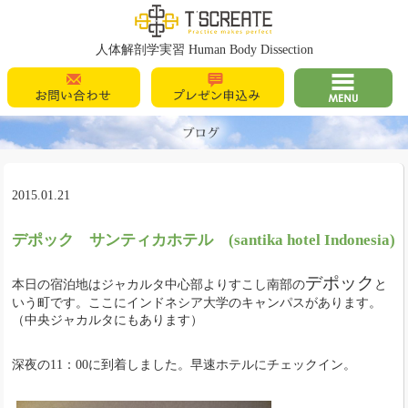
T's Create
人体解剖学実習 Human Body Dissection
お問い合わせ
プレゼン申込
MENU
み
2015.01.21
デポック サンティカホテル (santika hotel Indonesia)
デポック
本日の宿泊地はジャカルタ中心部よりすこし南部の
と
いう町です。ここにインドネシア大学のキャンパスがあります。
（中央ジャカルタにもあります）
深夜の11：00に到着しました。早速ホテルにチェックイン。