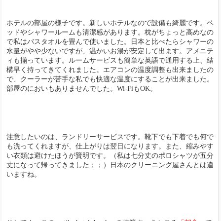
ホテルの部屋の様子です。新しいホテルなので設備も綺麗です。ベ
ッドやシャワールームも清潔感があります。枕がちょっと高めなの
で私はバスタオルを畳んで使いました。日本と比べたらシャワーの
水量がやや少ないですが、温かいお湯が安定して出ます。アメニテ
ィも揃っています。ルームサービスも簡単な英語で通用する上、結
構早く持ってきてくれました。エアコンの温度調整も出来ましたの
で、クーラーが苦手な私でも快適な温度にすることが出来ました。
部屋のにおいもありませんでした。Wi-FiもOK。
注意したいのは、ランドリーサービスです。靴下でも下着でも何で
も洗ってくれますが、仕上がりは翌日になります。また、縮みやす
い衣類は避けたほうが賢明です。（私は七分丈のポロシャツが五分
丈になって帰ってきました；；）日本のクリーニング屋さんとは違
いますね。