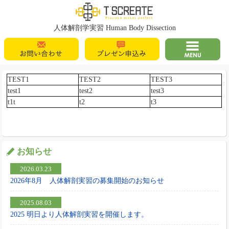
T's Create
人体解剖学実習 Human Body Dissection
お問い合わせ
プレゼン申込
MENU
み
TEST1
TEST2
TEST3
test1
test2
test3
t1t
t2
t3
お知らせ
2026.03.23
2026年8月 人体解剖実習の募集開始のお知らせ
2025.08.03
2025 明日より人体解剖実習を開催します。