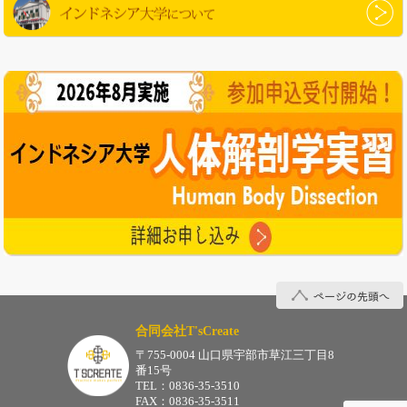
インドネシア大学について
ページの先頭へ
合同会社T'sCreate
〒755-0004 山口県宇部市草江三丁目8
番15号
TEL：0836-35-3510
FAX：0836-35-3511
合同会社