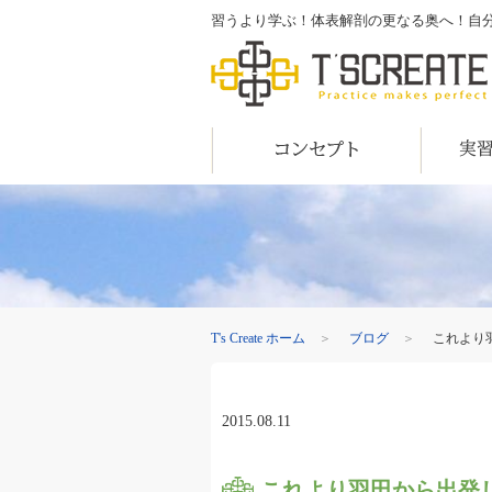
習うより学ぶ！体表解剖の更なる奥へ！自分の目で
T's Create
コンセプト
実習内容
T's Create ホーム
＞
ブログ
＞
これより
2015.08.11
これより羽田から出