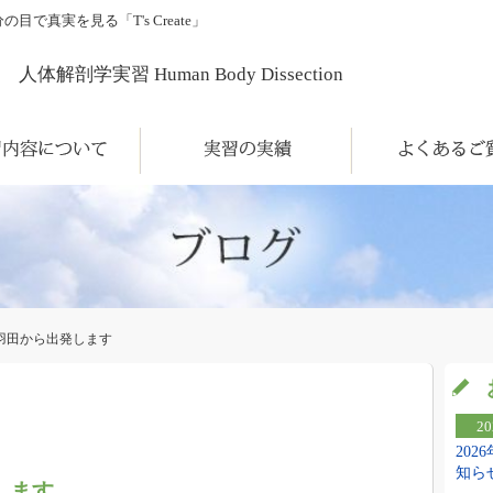
真実を見る「T's Create」
人体解剖学実習 Human Body Dissection
について
実習の実績
よくあるご質問
羽田から出発します
20
20
知ら
発します