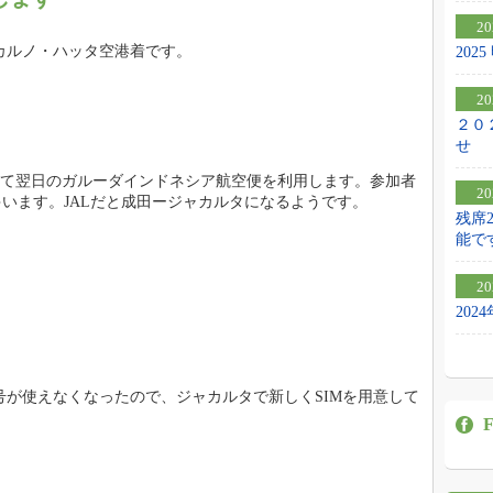
20
カルノ・ハッタ空港着です。
20
20
２０
せ
で前泊して翌日のガルーダインドネシア航空便を利用します。参加者
20
ゃいます。JALだと成田ージャカルタになるようです。
残席
能で
20
20
が使えなくなったので、ジャカルタで新しくSIMを用意して
F