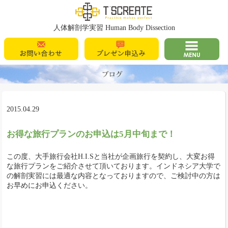
T's Create
人体解剖学実習 Human Body Dissection
お問い合わせ
プレゼン申込
MENU
み
2015.04.29
お得な旅行プランのお申込は5月中旬まで！
この度、大手旅行会社H.I.Sと当社が企画旅行を契約し、大変お得
な旅行プランをご紹介させて頂いております。インドネシア大学で
の解剖実習には最適な内容となっておりますので、ご検討中の方は
お早めにお申込ください。