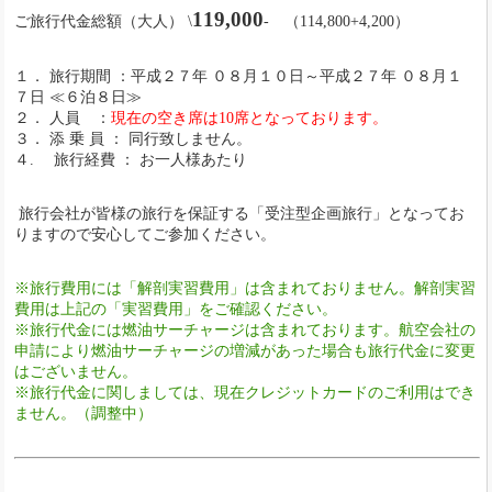
119,000
ご旅行代金総額（大人） \
- （114,800+4,200）
１． 旅行期間 ：平成２７年 ０８月１０日～平成２７年 ０８月１
７日 ≪６泊８日≫
２． 人員 ：
現在の空き席は10席となっております。
３． 添 乗 員 ： 同行致しません。
４. 旅行経費 ： お一人様あたり
旅行会社が皆様の旅行を保証する「受注型企画旅行」となってお
りますので安心してご参加ください。
※旅行費用には「解剖実習費用」は含まれておりません。解剖実習
費用は上記の「実習費用」をご確認ください。
※旅行代金には燃油サーチャージは含まれております。航空会社の
申請により燃油サーチャージの増減があった場合も旅行代金に変更
はございません。
※旅行代金に関しましては、現在クレジットカードのご利用はでき
ません。（調整中）