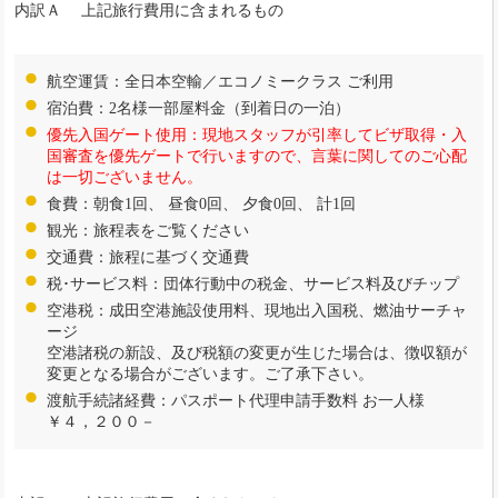
内訳Ａ 上記旅行費用に含まれるもの
航空運賃：全日本空輸／エコノミークラス ご利用
宿泊費：2名様一部屋料金（到着日の一泊）
優先入国ゲート使用：現地スタッフが引率してビザ取得・入
国審査を優先ゲートで行いますので、言葉に関してのご心配
は一切ございません。
食費：朝食1回、 昼食0回、 夕食0回、 計1回
観光：旅程表をご覧ください
交通費：旅程に基づく交通費
税･サービス料：団体行動中の税金、サービス料及びチップ
空港税：成田空港施設使用料、現地出入国税、燃油サーチャ
ージ
空港諸税の新設、及び税額の変更が生じた場合は、徴収額が
変更となる場合がございます。ご了承下さい。
渡航手続諸経費：パスポート代理申請手数料 お一人様
￥４，２００－