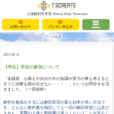
T's Create
人体解剖学実習 Human Body Dissection
お問い合わせ
プレゼン申込
MENU
み
2015.06.11
【学生】学生の参加について
「金銭面、心構えや自分の今の知識や実力の事も考えると
すぐに決断を踏み出せない・・・・」
というお問合せを頂
きました。（一部抜粋）
解剖を勉強をするには解剖実習が最も効率が良い方法で
す。どんなに教科書を精読しても一回の解剖実習には及び
ません。実際の人体と教科書は違う！ということを先んじ