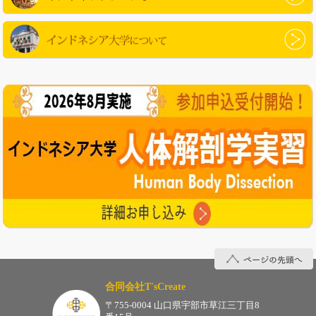
インドネシアについて
インドネシア大学について
ページの先頭へ
合同会社T'sCreate
〒755-0004 山口県宇部市草江三丁目8