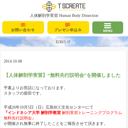
T's Create
人体解剖学実習 Human Body Dissection
お問い合わせ
プレゼン申込
MENU
み
2014.10.08
【人体解剖学実習】“無料先行説明会”を開催しました
平素よりお世話になっております。
スタッフの柴田です。
平成26年10月5日（日）広島RCC文化センターにて
『インドネシア大学
解剖学教室
解剖実習トレーニングプログラム
無料先行説明会』
が開催され無事に終了したことをご報告させて頂きます。