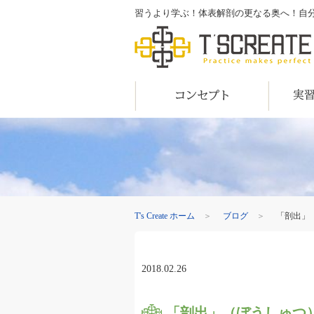
習うより学ぶ！体表解剖の更なる奥へ！自分の目で
T's Create
コンセプト
実習内容
T's Create ホーム
＞
ブログ
＞
「剖出」
2018.02.26
「剖出」（ぼうしゅつ