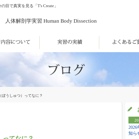
真実を見る「T's Create」
人体解剖学実習 Human Body Dissection
について
実習の実績
よくあるご質問
（ぼうしゅつ）ってなに？
20
20
知ら
）ってなに？