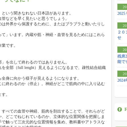
20
）という聞きなれない日本語があります。
20
血管などを早く見たいと思うでしょう。
のは外界から保護するために、またはブラブラと動いたりし
20
２０
って」います。内蔵や筋・神経・血管を見るためにはこれら
せ
作業です。
20
残席
能で
部」を出して終わるのではありません。
部（full lenght）見えるようになるまで、疎性結合組織
20
ら全身に向かう様子が見えるようになります。
20
こに終わるのか（停止）。神経がどこで筋肉の中に入り込む
ます。
F
、すべての血管や神経、筋肉を剖出することで、それらがど
か、どこでねじれているのか、立体的な位置関係を把握しま
手で触って三次元的な位置情報を集め、教科書やアトラスな