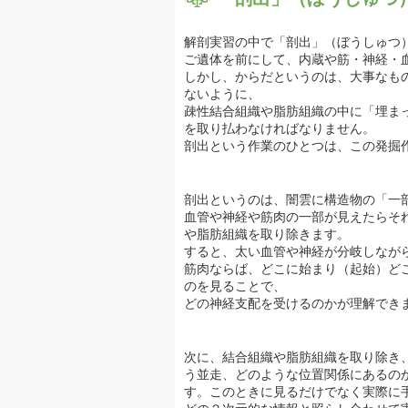
解剖実習の中で「剖出」（ぼうしゅつ
ご遺体を前にして、内蔵や筋・神経・
しかし、からだというのは、大事なも
ないように、
疎性結合組織や脂肪組織の中に「埋ま
を取り払わなければなりません。
剖出という作業のひとつは、この発掘
剖出というのは、闇雲に構造物の「一
血管や神経や筋肉の一部が見えたらそれを全
や脂肪組織を取り除きます。
すると、太い血管や神経が分岐しなが
筋肉ならば、どこに始まり（起始）ど
のを見ることで、
どの神経支配を受けるのかが理解でき
次に、結合組織や脂肪組織を取り除き
う並走、どのような位置関係にあるの
す。このときに見るだけでなく実際に