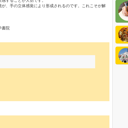
実感することが大切です。
憶が、手の立体感覚により形成されるのです。これこそが解
公式
学書院
イン
イン